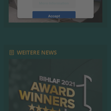
More Information
Accept
powered by
Usercentrics Consent
Management Platform
&
eRecht24
WEITERE NEWS