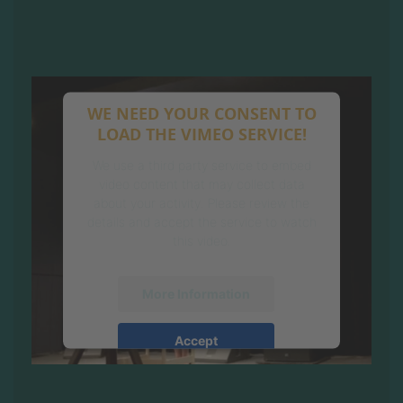
WE NEED YOUR CONSENT TO
LOAD THE VIMEO SERVICE!
We use a third party service to embed
video content that may collect data
about your activity. Please review the
details and accept the service to watch
this video.
More Information
Accept
powered by
Usercentrics Consent
Management Platform
&
eRecht24