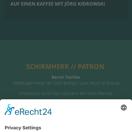
AUF EINEN KAFFEE MIT JÖRG KIDROWSKI
SCHIRMHERR // PATRON
Bernd Tischler
Oberbürgermeister der Stadt Bottrop / Lord Mayor of Bottrop
Unterstützt durch das Kulturamt der Stadt Bottrop.
SPONSOREN &