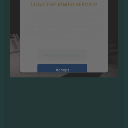
LOAD THE VIMEO SERVICE!
We use a third party service to embed
video content that may collect data
about your activity. Please review the
details and accept the service to watch
this video.
More Information
Accept
powered by
Usercentrics Consent
Management Platform
&
eRecht24