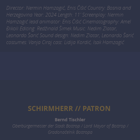
Director: Nermin Hamzagić, Enis Čišić Country: Bosnia and
Herzegovina Year: 2024 Length: 11' Screenplay: Nermin
Hamzagić lead animator: Enis Čišić Cinematography: Amel
Đikoli Editing: Redžinald Šimek Music: Nedim Zlatar,
Leonardo Šarić Sound design: Nedim Zlatar, Leonardo Šarić
costumes: Vanja Ciraj cast: Lidija Kordić, Isak Hamzagić
SCHIRMHERR // PATRON
Bernd Tischler
Oberbürgermeister der Stadt Bottrop / Lord Mayor of Bottrop /
Gradonačelnik Bottropa